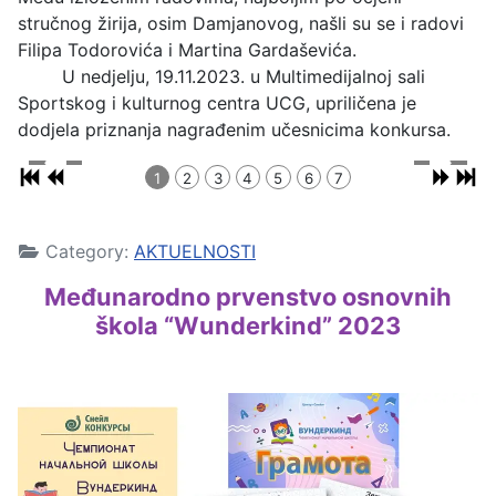
stručnog žirija, osim Damjanovog, našli su se i radovi
Filipa Todorovića i Martina Gardaševića.
U nedjelju, 19.11.2023. u Multimedijalnoj sali
Sportskog i kulturnog centra UCG, upriličena je
dodjela priznanja nagrađenim učesnicima konkursa.
1
2
3
4
5
6
7
Category:
AKTUELNOSTI
Međunarodno prvenstvo osnovnih
škola “Wunderkind” 2023