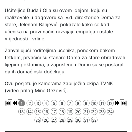
Učiteljice Duda i Olja su ovom idejom, koju su
realizovale u dogovoru sa v.d. direktorice Doma za
stare, Jelenom Banjević, pokazale kako se kod
učenika na pravi način razvijaju empatija i ostale
vrijednosti i vrline.
Zahvaljujući roditeljima učenika, ponekom bakom i
tetkom, prvačići su stanare Doma za stare obradovali
lijepim poklonima, a zaposleni u Domu su se postarali
da ih domaćinski dočekaju.
Ovu posjetu je kamerama zabilježila ekipa TVNK
(video prilog Mine Gezović).
1
2
3
4
5
6
7
8
9
10
11
12
13
14
15
16
17
18
19
20
21
22
23
24
25
26
27
28
29
30
31
32