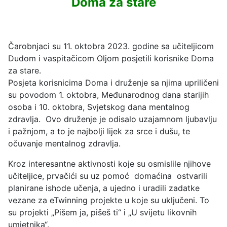
Doma za stare
Čarobnjaci su 11. oktobra 2023. godine sa učiteljicom
Dudom i vaspitačicom Oljom posjetili korisnike Doma
za stare.
Posjeta korisnicima Doma i druženje sa njima upriličeni
su povodom 1. oktobra, Međunarodnog dana starijih
osoba i 10. oktobra, Svjetskog dana mentalnog
zdravlja. Ovo druženje je odisalo uzajamnom ljubavlju
i pažnjom, a to je najbolji lijek za srce i dušu, te
očuvanje mentalnog zdravlja.
Kroz interesantne aktivnosti koje su osmislile njihove
učiteljice, prvačići su uz pomoć domaćina ostvarili
planirane ishode učenja, a ujedno i uradili zadatke
vezane za eTwinning projekte u koje su uključeni. To
su projekti „Pišem ja, pišeš ti“ i „U svijetu likovnih
umjetnika“.