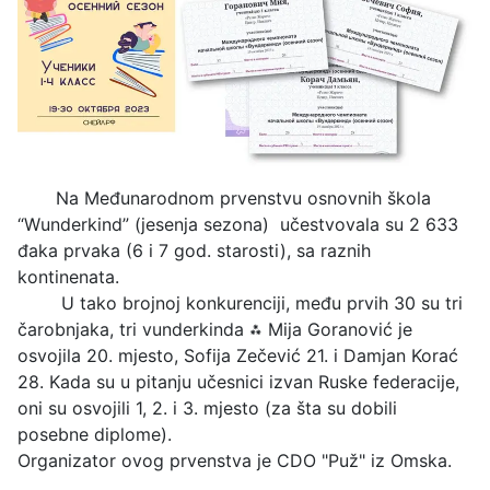
Na Međunarodnom prvenstvu osnovnih škola
“Wunderkind” (jesenja sezona) učestvovala
su
2 633
đaka prvaka (6 i 7 god. starosti), sa raznih
kontinenata.
U tako brojnoj konkurenciji, među prvih 30 su tri
čarobnjaka, tri vunderkinda ⁂ Mija Goranović je
osvojila 20. mjesto, Sofija Zečević 21. i Damjan Korać
28. Kada su u pitanju učesnici izvan Ruske federacije,
oni su osvojili 1, 2. i 3. mjesto (za šta su dobili
posebne diplome).
Organizator ovog prvenstva je CDO "Puž" iz Omska.