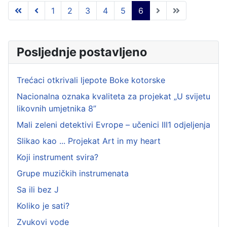
1
2
3
4
5
6
Posljednje postavljeno
Trećaci otkrivali ljepote Boke kotorske
Nacionalna oznaka kvaliteta za projekat „U svijetu
likovnih umjetnika 8”
Mali zeleni detektivi Evrope – učenici III1 odjeljenja
Slikao kao ... Projekat Art in my heart
Koji instrument svira?
Grupe muzičkih instrumenata
Sa ili bez J
Koliko je sati?
Zvukovi vode