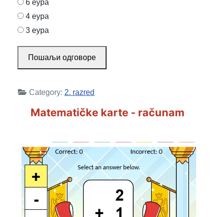
6 еура
4 еура
3 еура
Пошаљи одговоре
Category:
2. razred
Matematičke karte - računam