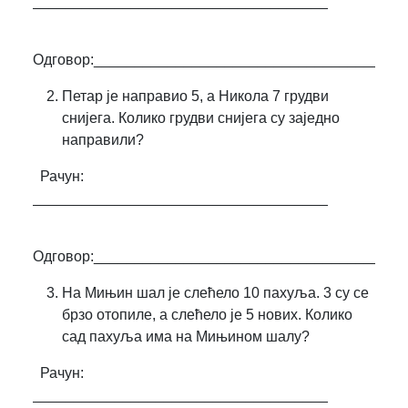
____________________________________
Одговор:______________________________________
Петар је направио 5, а Никола 7 грудви
снијега. Колико грудви снијега су заједно
направили?
Рачун:
____________________________________
Одговор:______________________________________
На Мињин шал је слећело 10 пахуља. 3 су се
брзо отопиле, а слећело је 5 нових. Колико
сад пахуља има на Мињином шалу?
Рачун:
____________________________________