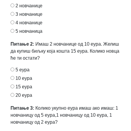
2 новчанице
3 новчанице
4 новчанице
5 новчаница
Питање 2:
Имаш 2 новчанице од 10 еура. Желиш
да купиш биљку која кошта 15 еура. Колико новца
ће ти остати?
5 еура
10 еура
15 еура
20 еура
Питање 3:
Колико укупно еура имаш ако имаш: 1
новчаницу од 5 еура,1 новчаницу од 10 еура, 1
новчаницу од 2 еура?