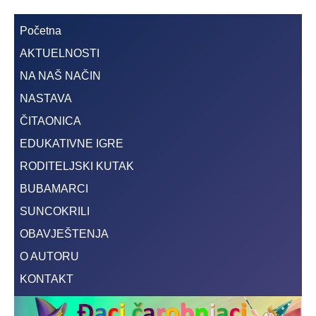
Početna
AKTUELNOSTI
NA NAŠ NAČIN
NASTAVA
ČITAONICA
EDUKATIVNE IGRE
RODITELJSKI KUTAK
BUBAMARCI
SUNCOKRILI
OBAVJEŠTENJA
O AUTORU
KONTAKT