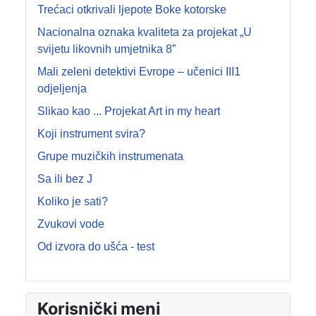
Trećaci otkrivali ljepote Boke kotorske
Nacionalna oznaka kvaliteta za projekat „U
svijetu likovnih umjetnika 8”
Mali zeleni detektivi Evrope – učenici III1
odjeljenja
Slikao kao ... Projekat Art in my heart
Koji instrument svira?
Grupe muzičkih instrumenata
Sa ili bez J
Koliko je sati?
Zvukovi vode
Od izvora do ušća - test
Korisnički meni