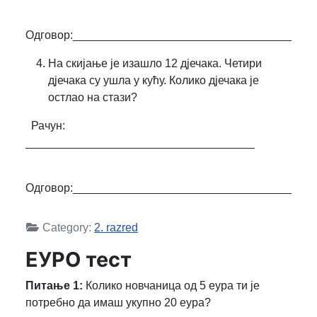
Одговор:______________________________________
На скијање је изашло 12 дјечака. Четири
дјечака су ушла у кућу. Колико дјечака је
остлао на стази?
Рачун:
____________________________________
Одговор:______________________________________
Category:
2. razred
ЕУРО тест
Питање 1:
Колико новчаница од 5 еура ти је
потребно да имаш укупно 20 еура?