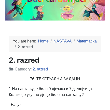
You are here:
Home
NASTAVA
Matematika
2. razred
2. razred
Category:
2. razred
76. ТЕКСТУАЛНИ ЗАДАЦИ
1.На санкању је било 9 дјечака и 7 дјевојчица.
Колико је укупно дјеце било на санкању?
Рачун: