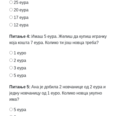
25 еура
20 еура
17 еура
12 еура
Питање 4:
Имаш 5 еура. Желиш да купиш играчку
која кошта 7 еура. Колико ти још новца треба?
1 еуро
2 еура
3 еура
5 еура
Питање 5:
Ана је добила 2 новчанице од 2 еура и
једну новчаницу од 1 еуро. Колико новца укупно
има?
5 еура