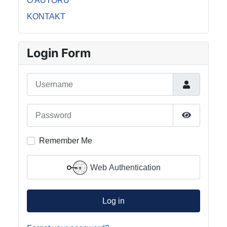
O AUTORU
KONTAKT
Login Form
Username
Password
Show Pass
Remember Me
Web Authentication
Log in