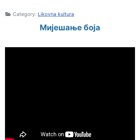
Category:
Likovna kultura
Мијешање боја