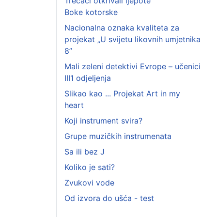
Trećaci otkrivali ljepote
Boke kotorske
Nacionalna oznaka kvaliteta za
projekat „U svijetu likovnih umjetnika
8”
Mali zeleni detektivi Evrope – učenici
III1 odjeljenja
Slikao kao ... Projekat Art in my
heart
Koji instrument svira?
Grupe muzičkih instrumenata
Sa ili bez J
Koliko je sati?
Zvukovi vode
Od izvora do ušća - test