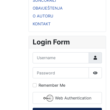
SUNCOKRILI
OBAVJEŠTENJA
O AUTORU
KONTAKT
Login Form
Username
Password
Show P
Remember Me
Web Authentication