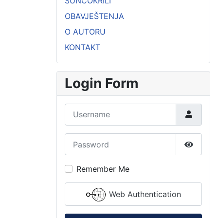
SUNCOKRILI
OBAVJEŠTENJA
O AUTORU
KONTAKT
Login Form
Username
Password
Show P
Remember Me
Web Authentication