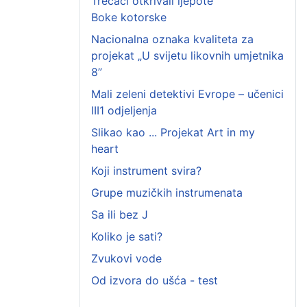
Trećaci otkrivali ljepote
Boke kotorske
Nacionalna oznaka kvaliteta za
projekat „U svijetu likovnih umjetnika
8”
Mali zeleni detektivi Evrope – učenici
III1 odjeljenja
Slikao kao ... Projekat Art in my
heart
Koji instrument svira?
Grupe muzičkih instrumenata
Sa ili bez J
Koliko je sati?
Zvukovi vode
Od izvora do ušća - test